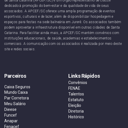
de Santa Catarina (APCEF/SC) é um órgão representativo de classe
dedicado à promoção do bem-estar e da qualidade de vida de seus
associados. A APCEF/SC oferece uma ampla programação de eventos
esportivos, culturais e de lazer, além de disponibilizar hospedagem e
espaços para festas na sede balneária em Jurerê. Os associados também
podem aproveitar a infraestrutura disponível em outras cidades de Santa
Catarina. Para facilitar ainda mais, a APCEF/SC mantém convênios com
instituições educacionais, de saúde, academias e estabelecimentos
comerciais. A comunicação com os associados é realizada por meio deste
site e redes sociais.
Parceiros
Links Rápidos
Convênios
Caixa Seguros
FENAE
Mundo Caixa
Talentos
Par Corretora
Estatuto
Meu Salário
Eleição
Dieese
Diretoria
Funcef
Histórico
Anapar
Fenacef