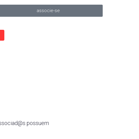
associe-se
 associad@s possuem