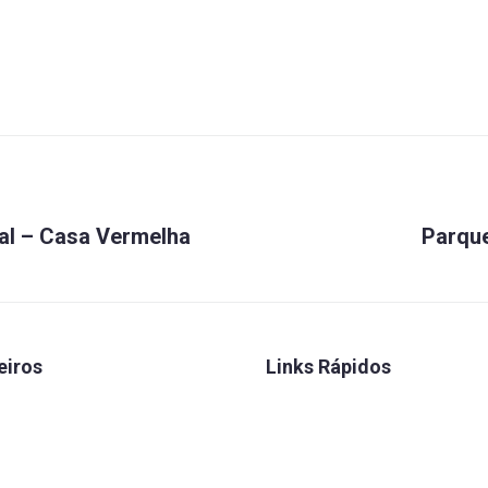
ral – Casa Vermelha
Parque
eiros
Links Rápidos
 Seguros
Convênios
 Caixa
FENAE
rretora
Talentos