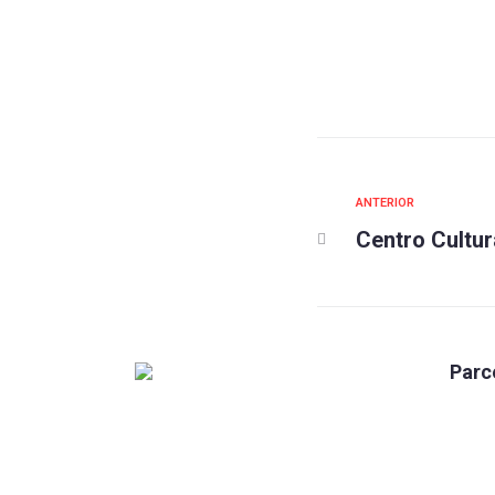
ANTERIOR
Centro Cultu
Parc
Caixa
Fundada em 1960, a Associação do
Pessoal da Caixa Econômica Federal
Mundo
de Santa Catarina (APCEF/SC) é um
Par Co
órgão representativo de classe