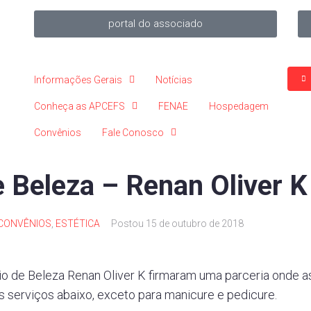
portal do associado
Informações Gerais
Notícias
Conheça as APCEFS
FENAE
Hospedagem
Convênios
Fale Conosco
e Beleza – Renan Oliver K
CONVÊNIOS
,
ESTÉTICA
Postou
15 de outubro de 2018
io de Beleza Renan Oliver K firmaram uma parceria onde
 serviços abaixo, exceto para manicure e pedicure.