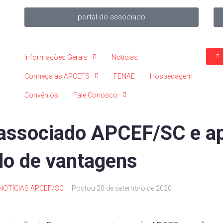
portal do associado
Informações Gerais
Notícias
Conheça as APCEFS
FENAE
Hospedagem
Convênios
Fale Conosco
associado APCEF/SC e ap
o de vantagens
NOTÍCIAS APCEF/SC
Postou
20 de setembro de 2020