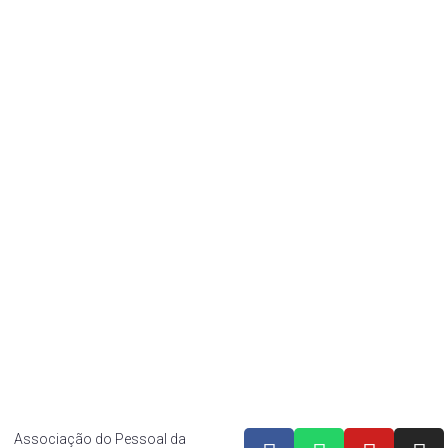
lário
Estatuto
Eleição
f
Diretoria
r
Histórico
ef
af CUT
os Associação do Pessoal da