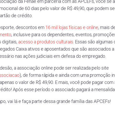
sociação da Fenae em parceria com às APCEFs, você se as
omocional de 60 dias pelo valor de R$ 49,90, que podem 
rtão de crédito.
 esporte, descontos em
16 mil lojas físicas e online
, mais d
mento
, inclusive para os dependentes, eventos, promoções
 digitais,
acesso a produtos culturais
. Essas são algumas
egados Caixa ativos e aposentados que são associados a
essário nas ações judiciais em defesa do empregado.
adesão, a associação online pode ser realizada pelo site
ssociacao
), de forma rápida e ainda com uma promoção inc
 apenas o valor de R$ 49,90. E mais, você pode pagar co
crédito! Após esse período o associado pagará a mensalid
po, vai lá e faça parte dessa grande família das APCEFs!