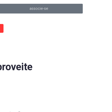
associe-se
roveite