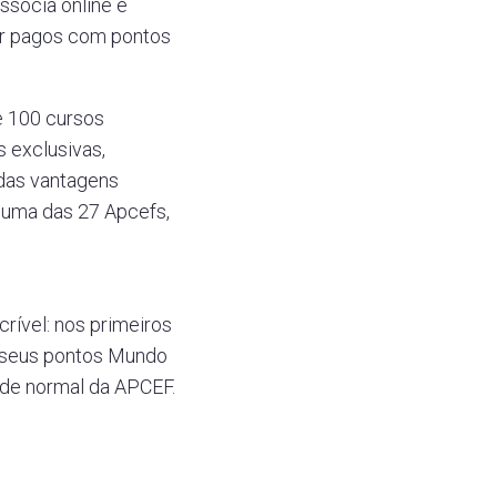
socia online e
ser pagos com pontos
e 100 cursos
 exclusivas,
 das vantagens
 uma das 27 Apcefs,
rível: nos primeiros
m seus pontos Mundo
ade normal da APCEF.