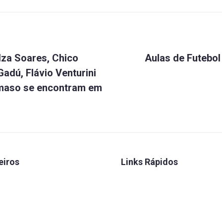
Elza Soares, Chico
Aulas de Futebo
Gadú, Flávio Venturini
maso se encontram em
eiros
Links Rápidos
 Seguros
Convênios
 Caixa
FENAE
rretora
Talentos