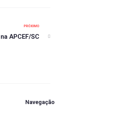
PRÓXIMO
l na APCEF/SC
Navegação
Apartamentos
Associe-se
Estrutura