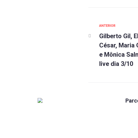
ANTERIOR
Gilberto Gil, 
César, Maria 
e Mônica Sal
live dia 3/10
Parc
Caixa
Fundada em 1960, a Associação do
Pessoal da Caixa Econômica Federal
Mundo
de Santa Catarina (APCEF/SC) é um
Par Co
órgão representativo de classe