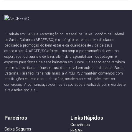
Fundada em 1960, a Associação do Pessoal da Caixa Econômica Federal
de Santa Catarina (APCEF/SC) é um órgão representativo de classe
dedicado à promoção do bem-estar e da qualidade de vida de seus
associados. A APCEF/SC oferece uma ampla programação de eventos
esportivos, culturais e de lazer, além de disponibilizar hospedagem e
espaços para festas na sede balneária em Jurerê. Os associados também
podem aproveitar a infraestrutura disponível em outras cidades de Santa
Catarina. Para facilitar ainda mais, a APCEF/SC mantém convênios com
instituições educacionais, de saúde, academias e estabelecimentos
comerciais. A comunicação com os associados é realizada por meio deste
site e redes sociais.
Parceiros
Links Rápidos
Convênios
Caixa Seguros
FENAE