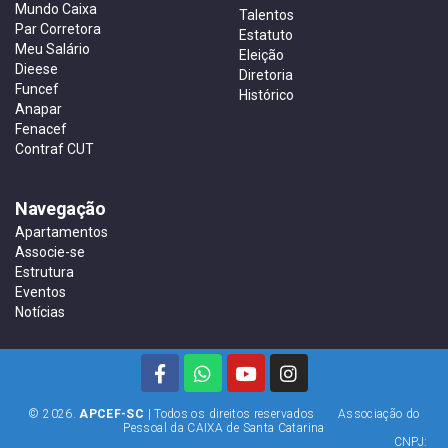
Mundo Caixa
Talentos
Par Corretora
Estatuto
Meu Salário
Eleição
Dieese
Diretoria
Funcef
Histórico
Anapar
Fenacef
Contraf CUT
Navegação
Apartamentos
Associe-se
Estrutura
Eventos
Notícias
© 2026.
APCEF-SC
| Todos os direitos reservados Associação do
Pessoal da CAIXA de Santa Catarina
CNPJ: