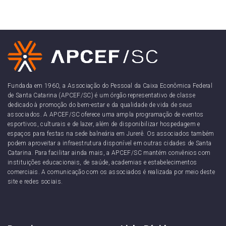
Fundada em 1960, a Associação do Pessoal da Caixa Econômica Federal
de Santa Catarina (APCEF/SC) é um órgão representativo de classe
dedicado à promoção do bem-estar e da qualidade de vida de seus
associados. A APCEF/SC oferece uma ampla programação de eventos
esportivos, culturais e de lazer, além de disponibilizar hospedagem e
espaços para festas na sede balneária em Jurerê. Os associados também
podem aproveitar a infraestrutura disponível em outras cidades de Santa
Catarina. Para facilitar ainda mais, a APCEF/SC mantém convênios com
instituições educacionais, de saúde, academias e estabelecimentos
comerciais. A comunicação com os associados é realizada por meio deste
site e redes sociais.