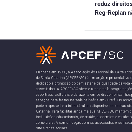
reduz direito
Reg-Replan n
Fundada em 1960, a Associação do Pessoal da Caixa Eco
de Santa Catarina (APCEF/SC) é um órgão representativo d
dedicado à promoção do bem-estar e da qualidade de vida 
associados. A APCEF/SC oferece uma ampla programação
esportivos, culturais e de lazer, além de disponibilizar h
espaços para festas na sede balneária em Jurerê. Os as
podem aproveitar a infraestrutura disponível em outras ci
Catarina. Para facilitar ainda mais, a APCEF/SC mantém 
instituições educacionais, de saúde, academias e estabel
comerciais. A comunicação com os associados é realizada
site e redes sociais.