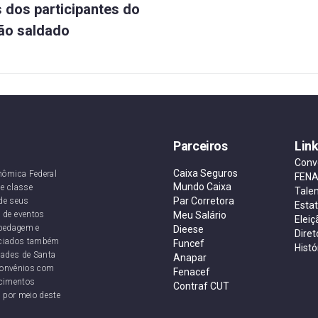
s dos participantes do
ão saldado
Parceiros
Lin
Conv
Caixa Seguros
nômica Federal
FEN
Mundo Caixa
e classe
Tale
Par Corretora
de seus
Esta
 de eventos
Meu Salário
Eleiç
ospedagem e
Dieese
Diret
sociados também
Funcef
Histó
dades de Santa
Anapar
convênios com
Fenacef
ecimentos
Contraf CUT
 por meio deste