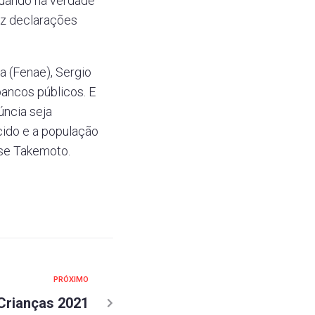
 quando na verdade
az declarações
a (Fenae), Sergio
bancos públicos. E
úncia seja
cido e a população
sse Takemoto.
PRÓXIMO
Crianças 2021