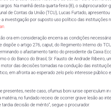
argos. Na manhã desta quarta-feira (8), o subprocurador-g
bunal de Contas da União (TCU), Lucas Furtado, apresento
 a investigação por suposto uso político das instituições 
an.
tão ora em consideração encerra as condições necessárias
 dispõe o artigo 276, caput, do Regimento Interno do TCU
erminando o afastamento tanto do presidente da Caixa Eco
o o do Banco do Brasil, Sr. Fausto de Andrade Ribeiro, u
motor das decisões tomadas na condução das instituiçõe
lítico, em afronta ao esperado zelo pelo interesse público
 presentes, neste caso, ofumus boni iurise opericulum i
 à matéria, no fundado receio de ocorrer grave lesão ao int
e tardia decisão de mérito”, segue o procurador.