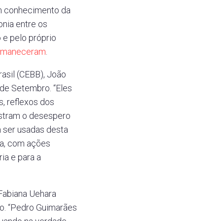
m conhecimento da
nia entre os
 e pelo próprio
ermaneceram
.
asil (CEBB), João
de Setembro. “Eles
s, reflexos dos
stram o desespero
m ser usadas desta
va, com ações
ria e para a
Fabiana Uehara
co. “Pedro Guimarães