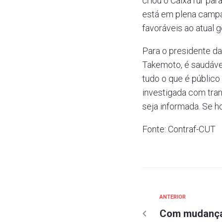
criou o CaixaTur par
está em plena campan
favoráveis ao atual 
Para o presidente d
Takemoto, é saudável
tudo o que é público
investigada com tran
seja informada. Se h
Fonte: Contraf-CUT
ANTERIOR
Com mudança 