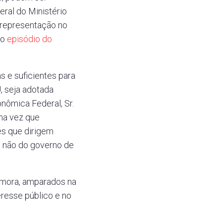
eral do Ministério
u representação no
no
episódio do
 e suficientes para
, seja adotada
nômica Federal, Sr.
ma vez que
s que dirigem
 e não do governo de
n mora, amparados na
eresse público e no