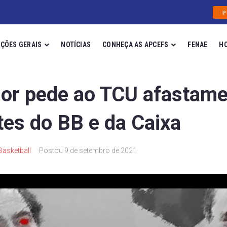
!
P
ÇÕES GERAIS
NOTÍCIAS
CONHEÇA AS APCEFS
FENAE
H
or pede ao TCU afastame
tes do BB e da Caixa
Basketball
Postou
9 de setembro de 2021