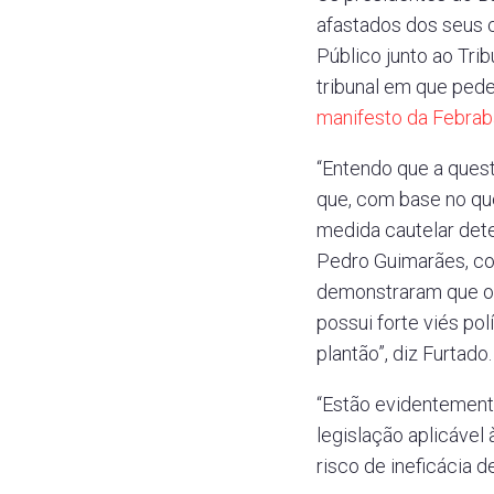
afastados dos seus c
Público junto ao Tri
tribunal em que pede
manifesto da Febrab
“Entendo que a ques
que, com base no que
medida cautelar det
Pedro Guimarães, com
demonstraram que o 
possui forte viés po
plantão”, diz Furtado.
“Estão evidentemente
legislação aplicável
risco de ineficácia d