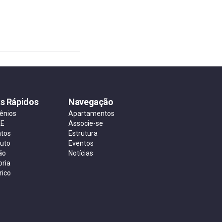
ks Rápidos
Navegação
ênios
Apartamentos
AE
Associe-se
ntos
Estrutura
tuto
Eventos
ão
Notícias
oria
rico