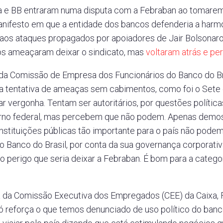
a e BB entraram numa disputa com a Febraban ao tomare
anifesto em que a entidade dos bancos defenderia a harmo
aos ataques propagados por apoiadores de Jair Bolsonaro
os ameaçaram deixar o sindicato, mas
voltaram atrás e p
da Comissão de Empresa dos Funcionários do Banco do Br
a tentativa de ameaças sem cabimentos, como foi o Sete 
 vergonha. Tentam ser autoritários, por questões política
no federal, mas percebem que não podem. Apenas demo
“Instituições públicas tão importante para o país não pode
o Banco do Brasil, por conta da sua governança corporati
u o perigo que seria deixar a Febraban. É bom para a catego
 da Comissão Executiva dos Empregados (CEE) da Caixa, 
só reforça o que temos denunciado de uso político do ban