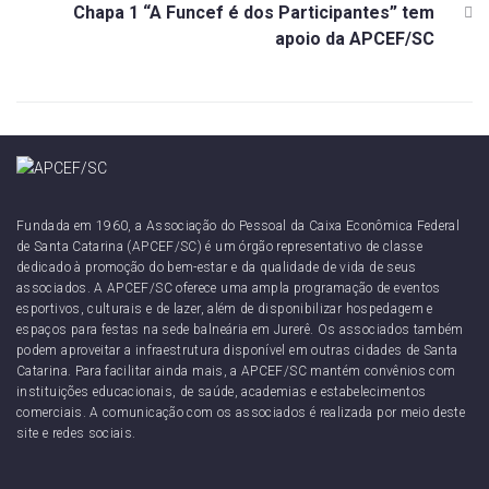
Chapa 1 “A Funcef é dos Participantes” tem
apoio da APCEF/SC
Fundada em 1960, a Associação do Pessoal da Caixa Econômica Federal
de Santa Catarina (APCEF/SC) é um órgão representativo de classe
dedicado à promoção do bem-estar e da qualidade de vida de seus
associados. A APCEF/SC oferece uma ampla programação de eventos
esportivos, culturais e de lazer, além de disponibilizar hospedagem e
espaços para festas na sede balneária em Jurerê. Os associados também
podem aproveitar a infraestrutura disponível em outras cidades de Santa
Catarina. Para facilitar ainda mais, a APCEF/SC mantém convênios com
instituições educacionais, de saúde, academias e estabelecimentos
comerciais. A comunicação com os associados é realizada por meio deste
site e redes sociais.