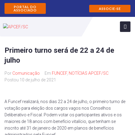
PORTAL DO
ASSOCIE-SE
ASSOCIADO
Primeiro turno será de 22 a 24 de
julho
Por
Comunicação
Em
FUNCEF
,
NOTÍCIAS APCEF/SC
Postou
10 de julho de 2021
A Funcef realizará, nos dias 22 a 24 de julho, o primeiro turno de
votação para eleição dos cargos vagos nos Conselhos
Deliberativo e Fiscal. Podem votar os participantes ativos e os
maiores de 18 anos com benefício vitalício, que tenham se
inscrito até 31 de janeiro de 2020 em planos de benefícios
administrados pela Funcef.