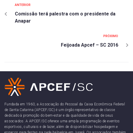
ANTERIOR
Comissão terá palestra com o presidente da
Anapar
PRÓXIMO
Feijoada Apcef – SC 2016
Fundada em 1960, a Associação do Pessoal da Caixa Econômica Federal
de Santa Catarina (APCEF/SC) é um órgão representativo de classe
dedicado à promoção do bem-estar e da qualidade de vida de seus
associados. A APCEF/SC oferece uma ampla programação de eventos
esportivos, culturais e de lazer, além de disponibilizar hospedagem e
espaços para festas na sede balneária em Jurerê. Os associados também