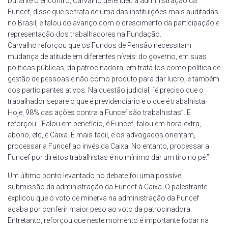
Durante o encontro, Carvalho defendeu a administração da
Funcef, disse que se trata de uma das instituições mais auditadas
no Brasil, e falou do avanço com o crescimento da participação e
representação dos trabalhadores na Fundação.
Carvalho reforçou que os Fundos de Pensão necessitam
mudança de atitude em diferentes níveis: do governo, em suas
políticas públicas, da patrocinadora, em tratá-los como política de
gestão de pessoas e não como produto para dar lucro, e também
dos participantes ativos. Na questão judicial, “é preciso que o
trabalhador separe o que é previdenciário e o que é trabalhista.
Hoje, 98% das ações contra a Funcef são trabalhistas”. E
reforçou: “Falou em benefício, é Funcef, falou em hora-extra,
abono, etc, é Caixa. É mais fácil, e os advogados orientam,
processar a Funcef ao invés da Caixa. No entanto, processar a
Funcef por direitos trabalhistas é no mínimo dar um tiro no pé.”.
Um último ponto levantado no debate foi uma possível
submissão da administração da Funcef à Caixa. O palestrante
explicou que o voto de minerva na administração da Funcef
acaba por conferir maior peso ao voto da patrocinadora.
Entretanto, reforçou que neste momento é importante focar na