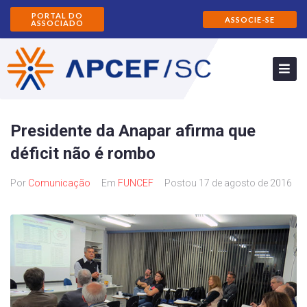
PORTAL DO
ASSOCIE-SE
ASSOCIADO
Presidente da Anapar afirma que
déficit não é rombo
Por
Comunicação
Em
FUNCEF
Postou
17 de agosto de 2016