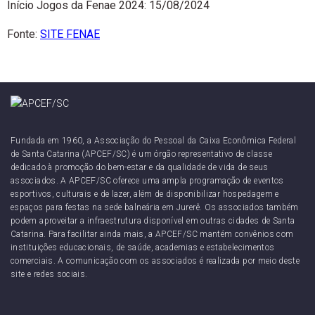
Início Jogos da Fenae 2024: 15/08/2024
Fonte:
SITE FENAE
Fundada em 1960, a Associação do Pessoal da Caixa Econômica Federal
de Santa Catarina (APCEF/SC) é um órgão representativo de classe
dedicado à promoção do bem-estar e da qualidade de vida de seus
associados. A APCEF/SC oferece uma ampla programação de eventos
esportivos, culturais e de lazer, além de disponibilizar hospedagem e
espaços para festas na sede balneária em Jurerê. Os associados também
podem aproveitar a infraestrutura disponível em outras cidades de Santa
Catarina. Para facilitar ainda mais, a APCEF/SC mantém convênios com
instituições educacionais, de saúde, academias e estabelecimentos
comerciais. A comunicação com os associados é realizada por meio deste
site e redes sociais.