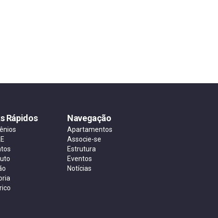
ks Rápidos
Navegação
ênios
Apartamentos
AE
Associe-se
ntos
Estrutura
tuto
Eventos
ão
Notícias
oria
rico