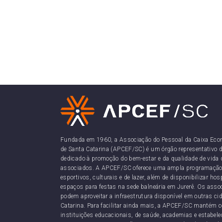
Fundada em 1960, a Associação do Pessoal da Caixa Eco
de Santa Catarina (APCEF/SC) é um órgão representativo d
dedicado à promoção do bem-estar e da qualidade de vida 
associados. A APCEF/SC oferece uma ampla programação
esportivos, culturais e de lazer, além de disponibilizar h
espaços para festas na sede balneária em Jurerê. Os as
podem aproveitar a infraestrutura disponível em outras ci
Catarina. Para facilitar ainda mais, a APCEF/SC mantém 
instituições educacionais, de saúde, academias e estabel