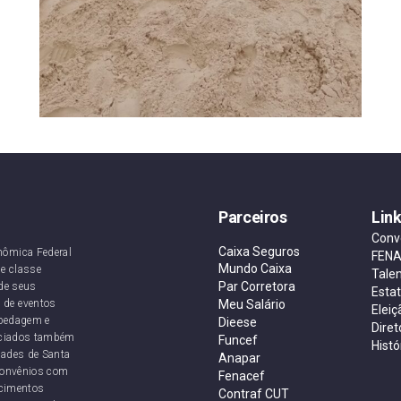
Parceiros
Lin
Conv
Caixa Seguros
nômica Federal
FEN
Mundo Caixa
e classe
Tale
Par Corretora
de seus
Esta
 de eventos
Meu Salário
Eleiç
ospedagem e
Dieese
Diret
sociados também
Funcef
Histó
dades de Santa
Anapar
convênios com
Fenacef
ecimentos
Contraf CUT