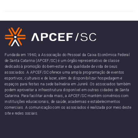
Fundada em 1960, a Associação do Pessoal da Caixa Econômica Federal
de Santa Catarina (APCEF/SC) é um órgão representativo de classe
dedicado à promoção do bem-estar e da qualidade de vida de seus
associados. A APCEF/SC oferece uma ampla programação de eventos
esportivos, culturais e de lazer, além de disponibilizar hospedagem e
espaços para festas na sede balneária em Jurerê. Os associados também
podem aproveitar a infraestrutura disponível em outras cidades de Santa
Catarina. Para facilitar ainda mais, a APCEF/SC mantém convênios com
instituições educacionais, de saúde, academias e estabelecimentos
comerciais. A comunicação com os associados é realizada por meio deste
site e redes sociais.