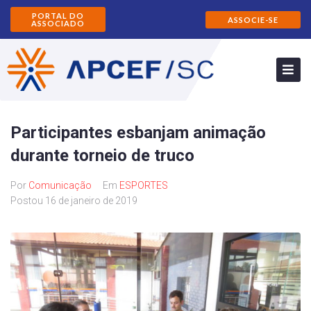
PORTAL DO
ASSOCIE-SE
ASSOCIADO
Participantes esbanjam animação
durante torneio de truco
Por
Comunicação
Em
ESPORTES
Postou
16 de janeiro de 2019