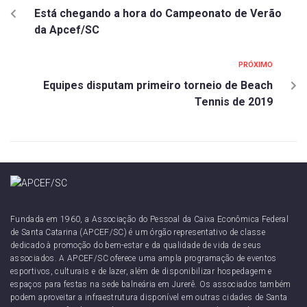
Está chegando a hora do Campeonato de Verão
da Apcef/SC
PRÓXIMO
Equipes disputam primeiro torneio de Beach
Tennis de 2019
Fundada em 1960, a Associação do Pessoal da Caixa Econômica Federal
de Santa Catarina (APCEF/SC) é um órgão representativo de classe
dedicado à promoção do bem-estar e da qualidade de vida de seus
associados. A APCEF/SC oferece uma ampla programação de eventos
esportivos, culturais e de lazer, além de disponibilizar hospedagem e
espaços para festas na sede balneária em Jurerê. Os associados também
podem aproveitar a infraestrutura disponível em outras cidades de Santa