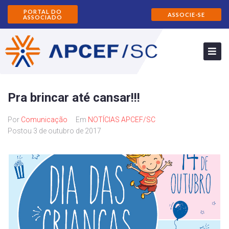
PORTAL DO
ASSOCIE-SE
ASSOCIADO
Pra brincar até cansar!!!
Por
Comunicação
Em
NOTÍCIAS APCEF/SC
Postou
3 de outubro de 2017