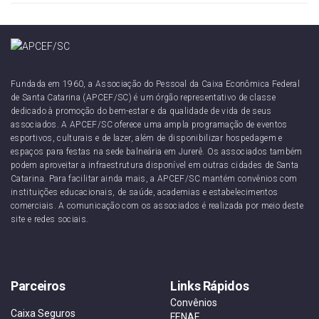
Fundada em 1960, a Associação do Pessoal da Caixa Econômica Federal
de Santa Catarina (APCEF/SC) é um órgão representativo de classe
dedicado à promoção do bem-estar e da qualidade de vida de seus
associados. A APCEF/SC oferece uma ampla programação de eventos
esportivos, culturais e de lazer, além de disponibilizar hospedagem e
espaços para festas na sede balneária em Jurerê. Os associados também
podem aproveitar a infraestrutura disponível em outras cidades de Santa
Catarina. Para facilitar ainda mais, a APCEF/SC mantém convênios com
instituições educacionais, de saúde, academias e estabelecimentos
comerciais. A comunicação com os associados é realizada por meio deste
site e redes sociais.
Parceiros
Links Rápidos
Convênios
Caixa Seguros
FENAE