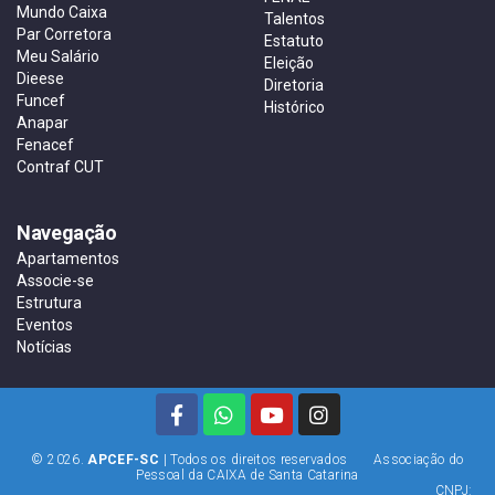
Mundo Caixa
Talentos
Par Corretora
Estatuto
Meu Salário
Eleição
Dieese
Diretoria
Funcef
Histórico
Anapar
Fenacef
Contraf CUT
Navegação
Apartamentos
Associe-se
Estrutura
Eventos
Notícias
© 2026.
APCEF-SC
| Todos os direitos reservados Associação do
Pessoal da CAIXA de Santa Catarina
CNPJ: