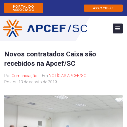
PORTAL DO
ASSOCIE-SE
ASSOCIADO
Novos contratados Caixa são
recebidos na Apcef/SC
Por
Comunicação
Em
NOTÍCIAS APCEF/SC
Postou
13 de agosto de 2019