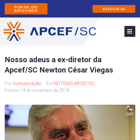
PORTAL DO
ASSOCIE-SE
ASSOCIADO
Nosso adeus a ex-diretor da
Apcef/SC Newton César Viegas
Por
Comunicação
Em
NOTÍCIAS APCEF/SC
Postou
14 de novembro de 2018