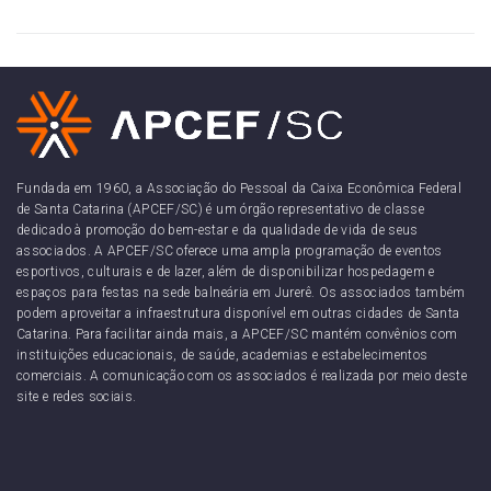
Fundada em 1960, a Associação do Pessoal da Caixa Econômica Federal
de Santa Catarina (APCEF/SC) é um órgão representativo de classe
dedicado à promoção do bem-estar e da qualidade de vida de seus
associados. A APCEF/SC oferece uma ampla programação de eventos
esportivos, culturais e de lazer, além de disponibilizar hospedagem e
espaços para festas na sede balneária em Jurerê. Os associados também
podem aproveitar a infraestrutura disponível em outras cidades de Santa
Catarina. Para facilitar ainda mais, a APCEF/SC mantém convênios com
instituições educacionais, de saúde, academias e estabelecimentos
comerciais. A comunicação com os associados é realizada por meio deste
site e redes sociais.