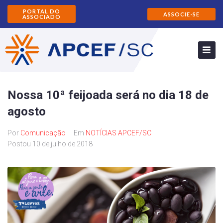
PORTAL DO
ASSOCIE-SE
ASSOCIADO
Nossa 10ª feijoada será no dia 18 de
agosto
Por
Comunicação
Em
NOTÍCIAS APCEF/SC
Postou
10 de julho de 2018