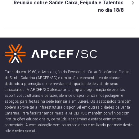
Reunião sobre Saúde Caixa, Feijoda e Talentos
no dia 18/8
Fundada em 1960, a Associação do Pessoal da Caixa Econômica Federal
de Santa Catarina (APCEF/SC) é um órgão representativo de classe
dedicado à promoção do bem-estar e da qualidade de vida de seus
associados. A APCEF/SC oferece uma ampla programação de eventos
esportivos, culturais e de lazer, além de disponibilizar hospedagem e
espaços para festas na sede balneária em Jurerê. Os associados também
podem aproveitar a infraestrutura disponível em outras cidades de Santa
Catarina. Para facilitar ainda mais, a APCEF/SC mantém convênios com
instituições educacionais, de saúde, academias e estabelecimentos
comerciais. A comunicação com os associados é realizada por meio deste
site e redes sociais.