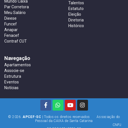
Mundo Caixa
Talentos
Par Corretora
Estatuto
Meu Salário
Eleição
Dieese
Diretoria
Funcef
Histórico
Anapar
Fenacef
Contraf CUT
Navegação
Apartamentos
Associe-se
Estrutura
Eventos
Notícias
© 2026.
APCEF-SC
| Todos os direitos reservados Associação do
Pessoal da CAIXA de Santa Catarina
CNPJ: