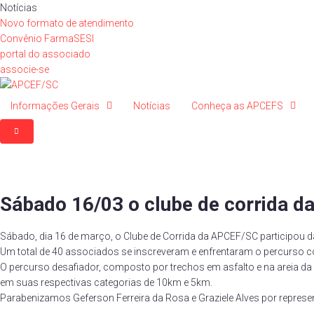
Ir
Notícias
para
Novo formato de atendimento
o
Convênio FarmaSESI
conteúdo
portal do associado
associe-se
Informações Gerais
Notícias
Conheça as APCEFS
Sábado 16/03 o clube de corrida d
Sábado, dia 16 de março, o Clube de Corrida da APCEF/SC participou 
Um total de 40 associados se inscreveram e enfrentaram o percurso co
O percurso desafiador, composto por trechos em asfalto e na areia 
em suas respectivas categorias de 10km e 5km.
Parabenizamos Geferson Ferreira da Rosa e Graziele Alves por represe