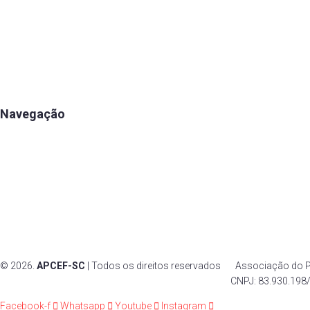
Estatuto
Eleição
Diretoria
Histórico
Navegação
Apartamentos
Associe-se
Estrutura
Eventos
Notícias
© 2026.
APCEF-SC
| Todos os direitos reservados Associação do Pe
CNPJ: 83.930.198/0001
Facebook-f
Whatsapp
Youtube
Instagram