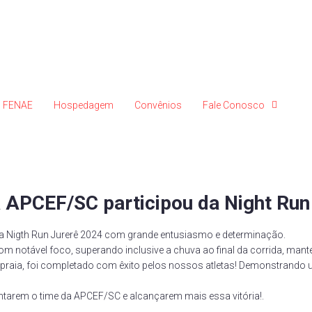
FENAE
Hospedagem
Convênios
Fale Conosco
a APCEF/SC participou da Night Ru
da Nigth Run Jurerê 2024 com grande entusiasmo e determinação.
m notável foco, superando inclusive a chuva ao final da corrida, mant
da praia, foi completado com êxito pelos nossos atletas! Demonstran
ntarem o time da APCEF/SC e alcançarem mais essa vitória!.