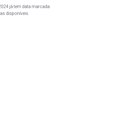
2024 já tem data marcada.
as disponíveis.
ral
s
mbém
ta
om
deste