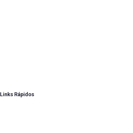
Mundo Caixa
Par Corretora
Meu Salário
Dieese
Funcef
Anapar
Fenacef
Contraf CUT
Links Rápidos
Convênios
FENAE
Talentos