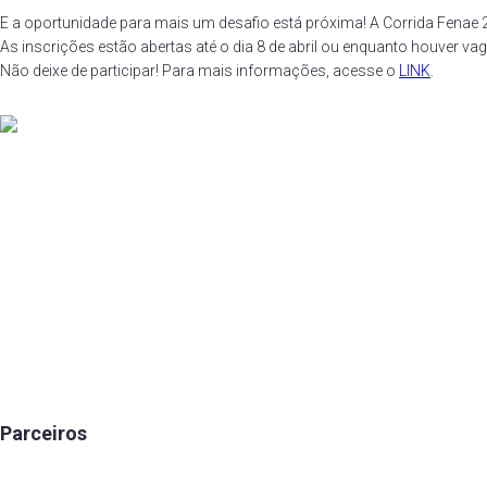
E a oportunidade para mais um desafio está próxima! A Corrida Fenae 
As inscrições estão abertas até o dia 8 de abril ou enquanto houver vag
Não deixe de participar! Para mais informações, acesse o
LINK
.
Fundada em 1960, a Associação do Pessoal da Caixa Econômica Fede
de Santa Catarina (APCEF/SC) é um órgão representativo de classe
dedicado à promoção do bem-estar e da qualidade de vida de seus
associados. A APCEF/SC oferece uma ampla programação de evento
esportivos, culturais e de lazer, além de disponibilizar hospedagem e
espaços para festas na sede balneária em Jurerê. Os associados ta
podem aproveitar a infraestrutura disponível em outras cidades de San
Catarina. Para facilitar ainda mais, a APCEF/SC mantém convênios c
instituições educacionais, de saúde, academias e estabelecimentos
comerciais. A comunicação com os associados é realizada por meio 
site e redes sociais.
Parceiros
Caixa Seguros