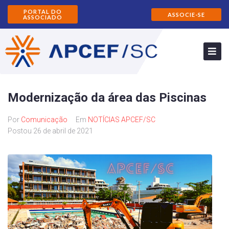
PORTAL DO
ASSOCIE-SE
ASSOCIADO
Modernização da área das Piscinas
Por
Comunicação
Em
NOTÍCIAS APCEF/SC
Postou
26 de abril de 2021