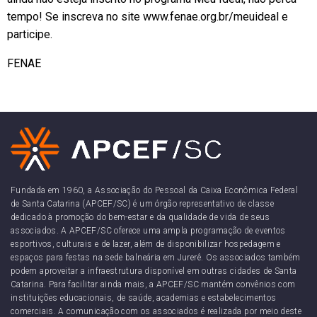
tempo! Se inscreva no site
www.fenae.org.br/meuideal
e
participe.
FENAE
Fundada em 1960, a Associação do Pessoal da Caixa Econômica Federal
de Santa Catarina (APCEF/SC) é um órgão representativo de classe
dedicado à promoção do bem-estar e da qualidade de vida de seus
associados. A APCEF/SC oferece uma ampla programação de eventos
esportivos, culturais e de lazer, além de disponibilizar hospedagem e
espaços para festas na sede balneária em Jurerê. Os associados também
podem aproveitar a infraestrutura disponível em outras cidades de Santa
Catarina. Para facilitar ainda mais, a APCEF/SC mantém convênios com
instituições educacionais, de saúde, academias e estabelecimentos
comerciais. A comunicação com os associados é realizada por meio deste