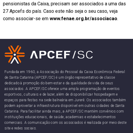
pensionistas da Caixa, precisam ser associados a uma das
27 Apcefs do país. Caso este não seja o seu caso, veja
como associar-se em
www.fenae.org.br/associacao
.
Fundada em 1960, a Associação do Pessoal da Caixa Econômica Federal
de Santa Catarina (APCEF/SC) é um órgão representativo de classe
dedicado à promoção do bem-estar e da qualidade de vida de seus
associados. A APCEF/SC oferece uma ampla programação de eventos
esportivos, culturais e de lazer, além de disponibilizar hospedagem e
espaços para festas na sede balneária em Jurerê. Os associados também
podem aproveitar a infraestrutura disponível em outras cidades de Santa
Catarina. Para facilitar ainda mais, a APCEF/SC mantém convênios com
instituições educacionais, de saúde, academias e estabelecimentos
comerciais. A comunicação com os associados é realizada por meio deste
site e redes sociais.