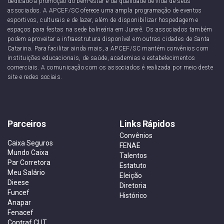
dedicado à promoção do bem-estar e da qualidade de vida de seus
associados. A APCEF/SC oferece uma ampla programação de eventos
esportivos, culturais e de lazer, além de disponibilizar hospedagem e
espaços para festas na sede balneária em Jurerê. Os associados também
podem aproveitar a infraestrutura disponível em outras cidades de Santa
Catarina. Para facilitar ainda mais, a APCEF/SC mantém convênios com
instituições educacionais, de saúde, academias e estabelecimentos
comerciais. A comunicação com os associados é realizada por meio deste
site e redes sociais.
Parceiros
Links Rápidos
Convênios
Caixa Seguros
FENAE
Mundo Caixa
Talentos
Par Corretora
Estatuto
Meu Salário
Eleição
Dieese
Diretoria
Funcef
Histórico
Anapar
Fenacef
Contraf CUT