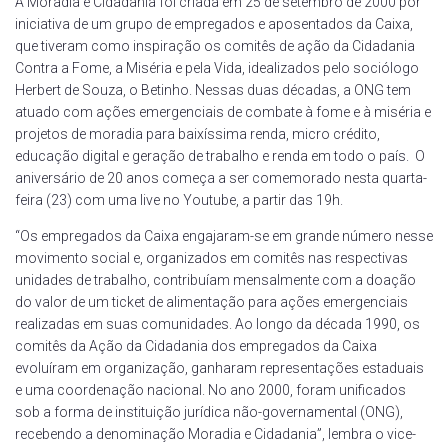
A Moradia e Cidadania foi criada em 25 de setembro de 2000 por
iniciativa de um grupo de empregados e aposentados da Caixa,
que tiveram como inspiração os comitês de ação da Cidadania
Contra a Fome, a Miséria e pela Vida, idealizados pelo sociólogo
Herbert de Souza, o Betinho. Nessas duas décadas, a ONG tem
atuado com ações emergenciais de combate à fome e à miséria e
projetos de moradia para baixíssima renda, micro crédito,
educação digital e geração de trabalho e renda em todo o país. O
aniversário de 20 anos começa a ser comemorado nesta quarta-
feira (23) com uma live no Youtube, a partir das 19h.
“Os empregados da Caixa engajaram-se em grande número nesse
movimento social e, organizados em comitês nas respectivas
unidades de trabalho, contribuíam mensalmente com a doação
do valor de um ticket de alimentação para ações emergenciais
realizadas em suas comunidades. Ao longo da década 1990, os
comitês da Ação da Cidadania dos empregados da Caixa
evoluíram em organização, ganharam representações estaduais
e uma coordenação nacional. No ano 2000, foram unificados
sob a forma de instituição jurídica não-governamental (ONG),
recebendo a denominação Moradia e Cidadania”, lembra o vice-