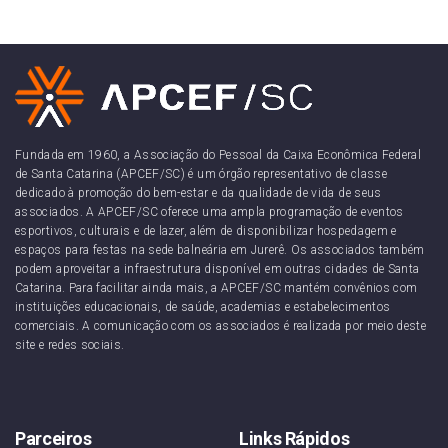
Fundada em 1960, a Associação do Pessoal da Caixa Econômica Federal
de Santa Catarina (APCEF/SC) é um órgão representativo de classe
dedicado à promoção do bem-estar e da qualidade de vida de seus
associados. A APCEF/SC oferece uma ampla programação de eventos
esportivos, culturais e de lazer, além de disponibilizar hospedagem e
espaços para festas na sede balneária em Jurerê. Os associados também
podem aproveitar a infraestrutura disponível em outras cidades de Santa
Catarina. Para facilitar ainda mais, a APCEF/SC mantém convênios com
instituições educacionais, de saúde, academias e estabelecimentos
comerciais. A comunicação com os associados é realizada por meio deste
site e redes sociais.
Parceiros
Links Rápidos