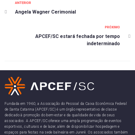
ANTERIOR
Angela Wagner Cerimonial
PRÓXIMO
APCEF/SC estará fechada por tempo
indeterminado
Fundada em 1960, a Associação do Pessoal da Caixa Econômica Federal
de Santa Catarina (APCEF/SC) é um órgão representativo de classe
dedicado à promoção do bem-estar e da qualidade de vida de seus
associados. A APCEF/SC oferece uma ampla programação de eventos
esportivos, culturais e de lazer, além de disponibilizar hospedagem e
espaços para festas na sede balneária em Jurerê. Os associados também