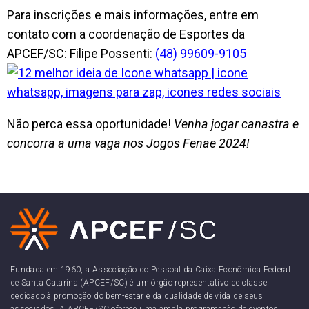
Para inscrições e mais informações, entre em
contato com a coordenação de Esportes da
APCEF/SC: Filipe Possenti:
(48) 99609-9105
Não perca essa oportunidade!
Venha jogar canastra e
concorra a uma vaga nos Jogos Fenae 2024!
Fundada em 1960, a Associação do Pessoal da Caixa Econômica Federal
de Santa Catarina (APCEF/SC) é um órgão representativo de classe
dedicado à promoção do bem-estar e da qualidade de vida de seus
associados. A APCEF/SC oferece uma ampla programação de eventos