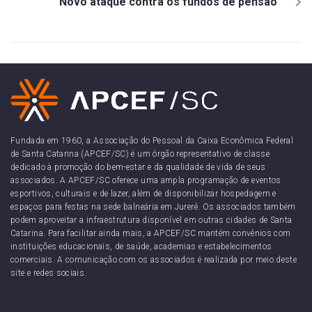
Novo ataque contra os fundos de pensão
Fundada em 1960, a Associação do Pessoal da Caixa Econômica Federal
de Santa Catarina (APCEF/SC) é um órgão representativo de classe
dedicado à promoção do bem-estar e da qualidade de vida de seus
associados. A APCEF/SC oferece uma ampla programação de eventos
esportivos, culturais e de lazer, além de disponibilizar hospedagem e
espaços para festas na sede balneária em Jurerê. Os associados também
podem aproveitar a infraestrutura disponível em outras cidades de Santa
Catarina. Para facilitar ainda mais, a APCEF/SC mantém convênios com
instituições educacionais, de saúde, academias e estabelecimentos
comerciais. A comunicação com os associados é realizada por meio deste
site e redes sociais.