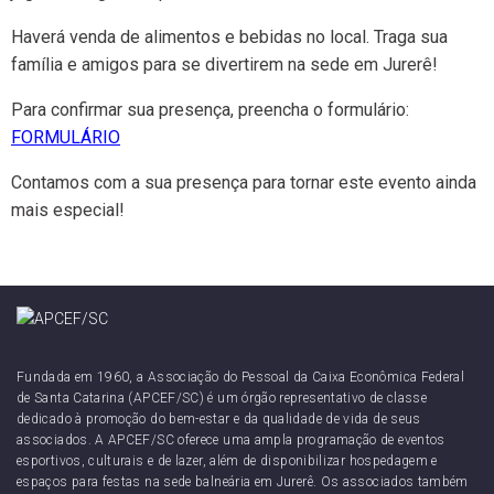
Haverá venda de alimentos e bebidas no local. Traga sua
família e amigos para se divertirem na sede em Jurerê!
Para confirmar sua presença, preencha o formulário:
FORMULÁRIO
Contamos com a sua presença para tornar este evento ainda
mais especial!
Fundada em 1960, a Associação do Pessoal da Caixa Econômica Federal
de Santa Catarina (APCEF/SC) é um órgão representativo de classe
dedicado à promoção do bem-estar e da qualidade de vida de seus
associados. A APCEF/SC oferece uma ampla programação de eventos
esportivos, culturais e de lazer, além de disponibilizar hospedagem e
espaços para festas na sede balneária em Jurerê. Os associados também