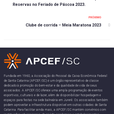
Reservas no Feriado de Páscoa 2023.
PRÓXIMO
Clube de corrida – Meia Maratona 2023
Fundada em 1960, a Associação do Pessoal da Caixa Econômica Federal
de Santa Catarina (APCEF/SC) é um órgão representativo de classe
dedicado à promoção do bem-estar e da qualidade de vida de seus
associados. A APCEF/SC oferece uma ampla programação de eventos
esportivos, culturais e de lazer, além de disponibilizar hospedagem e
espaços para festas na sede balneária em Jurerê. Os associados também
podem aproveitar a infraestrutura disponível em outras cidades de Santa
Catarina. Para facilitar ainda mais, a APCEF/SC mantém convênios com