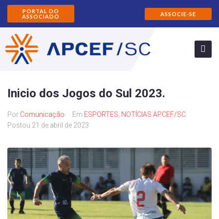
PORTAL DO
ASSOCIE-SE
ASSOCIADO
Inicio dos Jogos do Sul 2023.
Por
Comunicação
Em
ESPORTES
,
NOTÍCIAS APCEF/SC
Postou
21 de abril de 2023