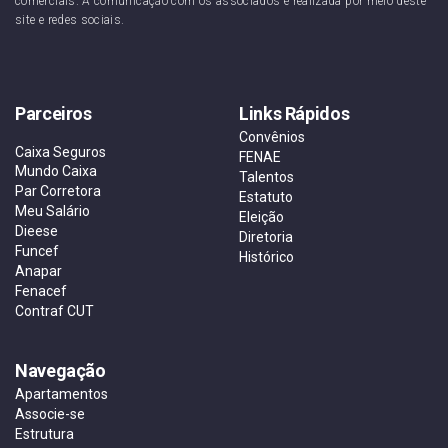
comerciais. A comunicação com os associados é realizada por meio deste
site e redes sociais.
Parceiros
Links Rápidos
Convênios
Caixa Seguros
FENAE
Mundo Caixa
Talentos
Par Corretora
Estatuto
Meu Salário
Eleição
Dieese
Diretoria
Funcef
Histórico
Anapar
Fenacef
Contraf CUT
Navegação
Apartamentos
Associe-se
Estrutura