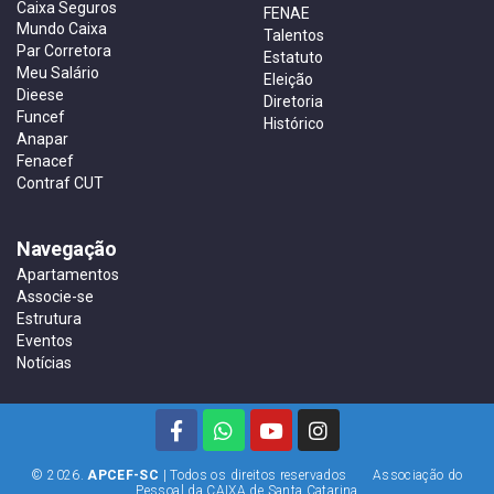
Caixa Seguros
FENAE
Mundo Caixa
Talentos
Par Corretora
Estatuto
Meu Salário
Eleição
Dieese
Diretoria
Funcef
Histórico
Anapar
Fenacef
Contraf CUT
Navegação
Apartamentos
Associe-se
Estrutura
Eventos
Notícias
© 2026.
APCEF-SC
| Todos os direitos reservados Associação do
Pessoal da CAIXA de Santa Catarina