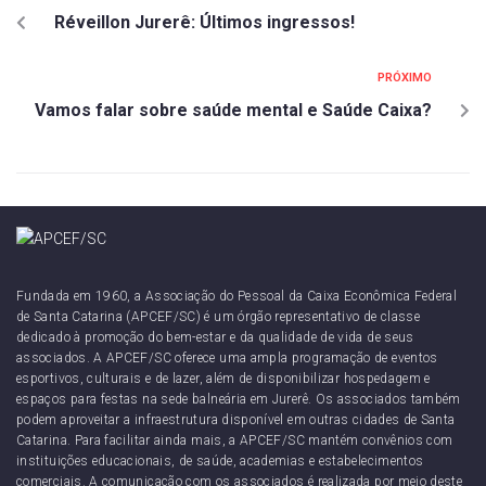
Réveillon Jurerê: Últimos ingressos!
PRÓXIMO
Vamos falar sobre saúde mental e Saúde Caixa?
Fundada em 1960, a Associação do Pessoal da Caixa Econômica Federal
de Santa Catarina (APCEF/SC) é um órgão representativo de classe
dedicado à promoção do bem-estar e da qualidade de vida de seus
associados. A APCEF/SC oferece uma ampla programação de eventos
esportivos, culturais e de lazer, além de disponibilizar hospedagem e
espaços para festas na sede balneária em Jurerê. Os associados também
podem aproveitar a infraestrutura disponível em outras cidades de Santa
Catarina. Para facilitar ainda mais, a APCEF/SC mantém convênios com
instituições educacionais, de saúde, academias e estabelecimentos
comerciais. A comunicação com os associados é realizada por meio deste