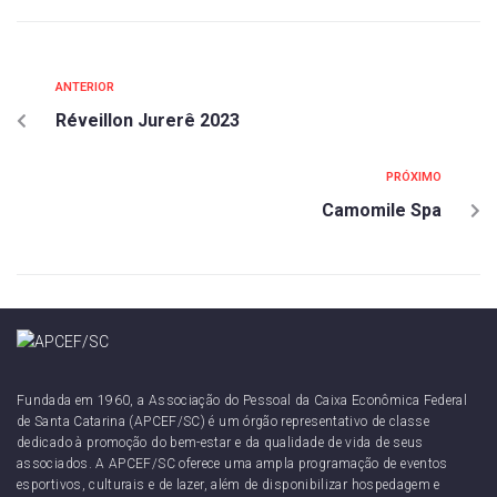
ANTERIOR
Réveillon Jurerê 2023
PRÓXIMO
Camomile Spa
Fundada em 1960, a Associação do Pessoal da Caixa Econômica Federal
de Santa Catarina (APCEF/SC) é um órgão representativo de classe
dedicado à promoção do bem-estar e da qualidade de vida de seus
associados. A APCEF/SC oferece uma ampla programação de eventos
esportivos, culturais e de lazer, além de disponibilizar hospedagem e