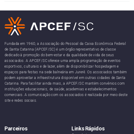
Fundada em 1960, a Associação do Pessoal da Caixa Econômica Federal
de Santa Catarina (APCEF/SC) é um órgão representativo de classe
dedicado à promoção do bem-estar e da qualidade de vida de seus
associados. A APCEF/SC oferece uma ampla programação de eventos
esportivos, culturais e de lazer, além de disponibilizar hospedagem e
espaços para festas na sede balneária em Jurerê. Os associados também
podem aproveitar a infraestrutura disponível em outras cidades de Santa
Catarina. Para facilitar ainda mais, a APCEF/SC mantém convênios com
instituições educacionais, de saúde, academias e estabelecimentos
comerciais. A comunicação com os associados é realizada por meio deste
site e redes sociais.
Parceiros
Links Rápidos