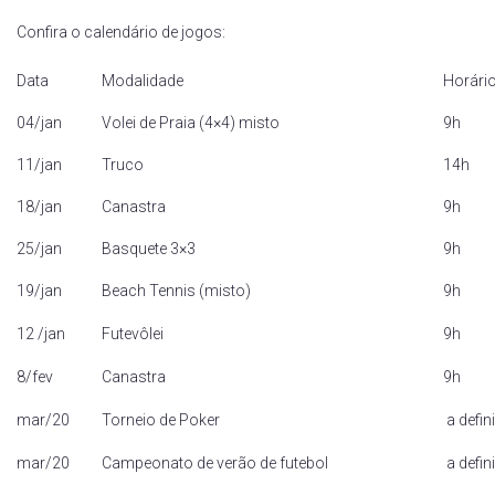
Confira o calendário de jogos:
Data
Modalidade
Horári
04/jan
Volei de Praia (4×4) misto
9h
11/jan
Truco
14h
18/jan
Canastra
9h
25/jan
Basquete 3×3
9h
19/jan
Beach Tennis (misto)
9h
12 /jan
Futevôlei
9h
8/fev
Canastra
9h
mar/20
Torneio de Poker
a defini
mar/20
Campeonato de verão de futebol
a defini