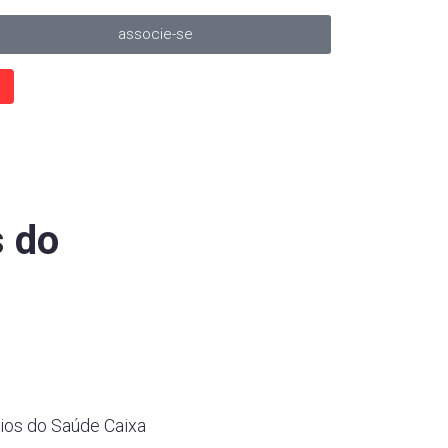
associe-se
s do
rios do Saúde Caixa