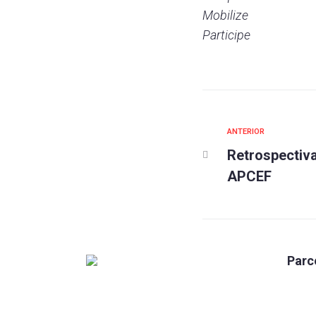
Mobilize
Participe
ANTERIOR
Retrospectiv
APCEF
Parc
Caixa
Fundada em 1960, a Associação do
Pessoal da Caixa Econômica Federal
Mundo