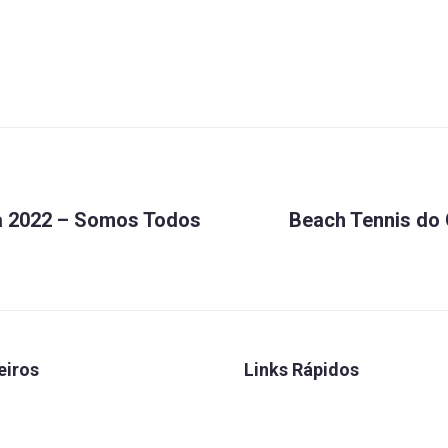
a 2022 – Somos Todos
Beach Tennis do 
eiros
Links Rápidos
 Seguros
Convênios
 Caixa
FENAE