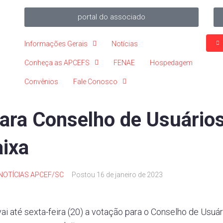
portal do associado
Informações Gerais
Notícias
Conheça as APCEFS
FENAE
Hospedagem
Convênios
Fale Conosco
para Conselho de Usuário
ixa
NOTÍCIAS APCEF/SC
Postou
16 de janeiro de 2023
ai até sexta-feira (20) a votação para o Conselho de Usuá