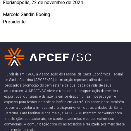
Florianópolis, 22 de novembro de 2024.
Marcelo Sandin Boeing
Presidente
Fundada em 1960, a Associação do Pessoal da Caixa Econômica Federal
de Santa Catarina (APCEF/SC) é um órgão representativo de classe
dedicado à promoção do bem-estar e da qualidade de vida de seus
associados. A APCEF/SC oferece uma ampla programação de eventos
esportivos, culturais e de lazer, além de disponibilizar hospedagem e
espaços para festas na sede balneária em Jurerê. Os associados também
podem aproveitar a infraestrutura disponível em outras cidades de Santa
Catarina. Para facilitar ainda mais, a APCEF/SC mantém convênios com
instituições educacionais, de saúde, academias e estabelecimentos
comerciais. A comunicação com os associados é realizada por meio deste
site e redes sociais.