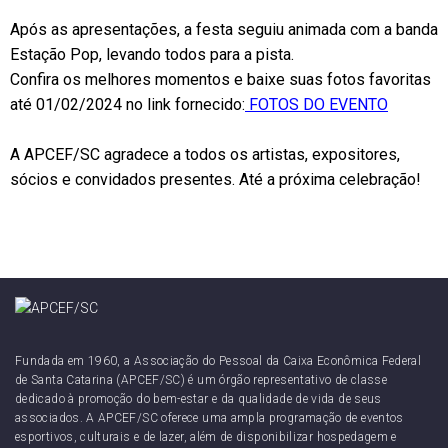
Após as apresentações, a festa seguiu animada com a banda
Estação Pop, levando todos para a pista.
Confira os melhores momentos e baixe suas fotos favoritas
até 01/02/2024 no link fornecido:
FOTOS DO EVENTO
A APCEF/SC agradece a todos os artistas, expositores,
sócios e convidados presentes. Até a próxima celebração!
Fundada em 1960, a Associação do Pessoal da Caixa Econômica Federal
de Santa Catarina (APCEF/SC) é um órgão representativo de classe
dedicado à promoção do bem-estar e da qualidade de vida de seus
associados. A APCEF/SC oferece uma ampla programação de eventos
esportivos, culturais e de lazer, além de disponibilizar hospedagem e