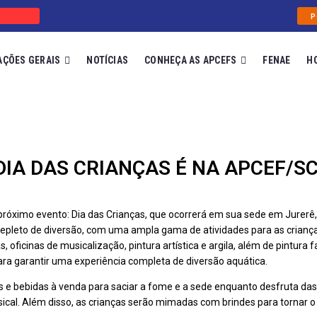
P
AÇÕES GERAIS
NOTÍCIAS
CONHEÇA AS APCEFS
FENAE
H
DIA DAS CRIANÇAS É NA APCEF/SC
óximo evento: Dia das Crianças, que ocorrerá em sua sede em Jurerê, n
e repleto de diversão, com uma ampla gama de atividades para as crianç
, oficinas de musicalização, pintura artística e argila, além de pintura
para garantir uma experiência completa de diversão aquática.
s e bebidas à venda para saciar a fome e a sede enquanto desfruta das
cal. Além disso, as crianças serão mimadas com brindes para tornar o 