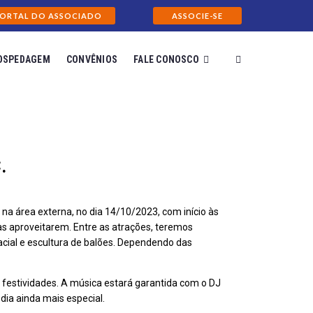
ORTAL DO ASSOCIADO
ASSOCIE-SE
OSPEDAGEM
CONVÊNIOS
FALE CONOSCO
.
a área externa, no dia 14/10/2023, com início às
as aproveitarem. Entre as atrações, teremos
 facial e escultura de balões. Dependendo das
 festividades. A música estará garantida com o DJ
dia ainda mais especial.