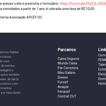
ue acesse o link e preencha o formulário:
https://forms.gle/FFgTyLo4S
a convidados a partir de 1 ano, é cobrada uma taxa de R$ 10,00.
ecível na Associação APCEF/SC.
Parceiros
Lin
nômica Federal
Conv
e classe
Caixa Seguros
FEN
de seus
Mundo Caixa
Tale
 de eventos
Par Corretora
Esta
ospedagem e
Meu Salário
Eleiç
sociados também
Dieese
Diret
dades de Santa
Funcef
Histó
convênios com
Anapar
ecimentos
Fenacef
 por meio deste
Contraf CUT