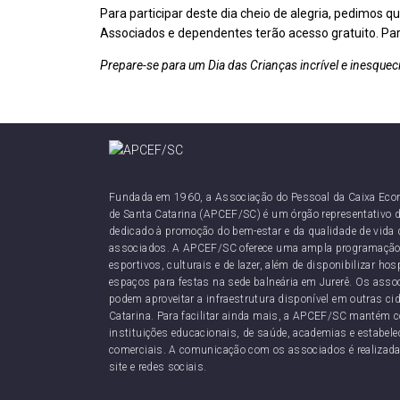
Para participar deste dia cheio de alegria, pedimos q
Associados e dependentes terão acesso gratuito. Par
Prepare-se para um Dia das Crianças incrível e inesqu
Fundada em 1960, a Associação do Pessoal da Caixa Eco
de Santa Catarina (APCEF/SC) é um órgão representativo d
dedicado à promoção do bem-estar e da qualidade de vida 
associados. A APCEF/SC oferece uma ampla programação
esportivos, culturais e de lazer, além de disponibilizar h
espaços para festas na sede balneária em Jurerê. Os as
podem aproveitar a infraestrutura disponível em outras ci
Catarina. Para facilitar ainda mais, a APCEF/SC mantém 
instituições educacionais, de saúde, academias e estabel
comerciais. A comunicação com os associados é realizada
site e redes sociais.