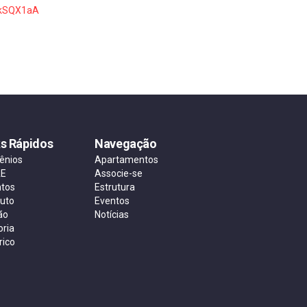
GkSQX1aA
ks Rápidos
Navegação
ênios
Apartamentos
AE
Associe-se
ntos
Estrutura
tuto
Eventos
ão
Notícias
oria
rico