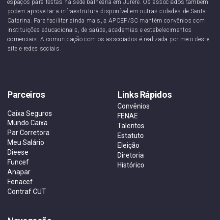
espaços para festas na sede balneária em Jurerê. Os associados também
podem aproveitar a infraestrutura disponível em outras cidades de Santa
Catarina. Para facilitar ainda mais, a APCEF/SC mantém convênios com
instituições educacionais, de saúde, academias e estabelecimentos
comerciais. A comunicação com os associados é realizada por meio deste
site e redes sociais.
Parceiros
Links Rápidos
Convênios
Caixa Seguros
FENAE
Mundo Caixa
Talentos
Par Corretora
Estatuto
Meu Salário
Eleição
Dieese
Diretoria
Funcef
Histórico
Anapar
Fenacef
Contraf CUT