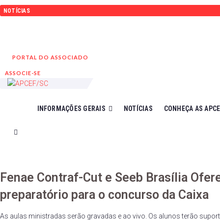
Ir
NOTÍCIAS
para
Novo formato de atendimento
o
Convênio FarmaSESI
conteúdo
PORTAL DO ASSOCIADO
ASSOCIE-SE
INFORMAÇÕES GERAIS
NOTÍCIAS
CONHEÇA AS APC
Fenae Contraf-Cut e Seeb Brasília Ofe
preparatório para o concurso da Caixa
As aulas ministradas serão gravadas e ao vivo. Os alunos terão suporte