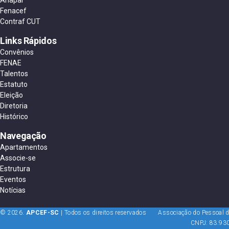
Anapar
Fenacef
Contraf CUT
Links Rápidos
Convênios
FENAE
Talentos
Estatuto
Eleição
Diretoria
Histórico
Navegação
Apartamentos
Associe-se
Estrutura
Eventos
Notícias
© 2026.
APCEF-SC
| Todos os direitos reservados Associação do Pessoal d
CNPJ: 83.930.198/000