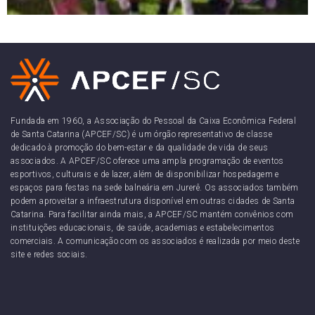
Fundada em 1960, a Associação do Pessoal da Caixa Econômica Federal
de Santa Catarina (APCEF/SC) é um órgão representativo de classe
dedicado à promoção do bem-estar e da qualidade de vida de seus
associados. A APCEF/SC oferece uma ampla programação de eventos
esportivos, culturais e de lazer, além de disponibilizar hospedagem e
espaços para festas na sede balneária em Jurerê. Os associados também
podem aproveitar a infraestrutura disponível em outras cidades de Santa
Catarina. Para facilitar ainda mais, a APCEF/SC mantém convênios com
instituições educacionais, de saúde, academias e estabelecimentos
comerciais. A comunicação com os associados é realizada por meio deste
site e redes sociais.