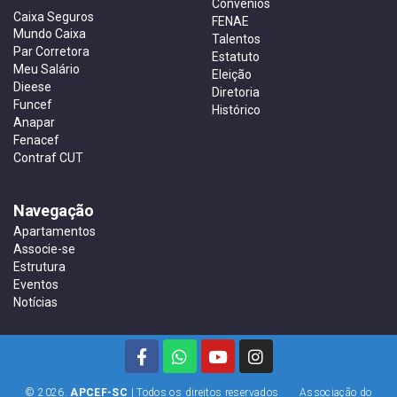
Convênios
Caixa Seguros
FENAE
Mundo Caixa
Talentos
Par Corretora
Estatuto
Meu Salário
Eleição
Dieese
Diretoria
Funcef
Histórico
Anapar
Fenacef
Contraf CUT
Navegação
Apartamentos
Associe-se
Estrutura
Eventos
Notícias
© 2026.
APCEF-SC
| Todos os direitos reservados Associação do