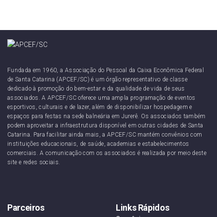
Fundada em 1960, a Associação do Pessoal da Caixa Econômica Federal
de Santa Catarina (APCEF/SC) é um órgão representativo de classe
dedicado à promoção do bem-estar e da qualidade de vida de seus
associados. A APCEF/SC oferece uma ampla programação de eventos
esportivos, culturais e de lazer, além de disponibilizar hospedagem e
espaços para festas na sede balneária em Jurerê. Os associados também
podem aproveitar a infraestrutura disponível em outras cidades de Santa
Catarina. Para facilitar ainda mais, a APCEF/SC mantém convênios com
instituições educacionais, de saúde, academias e estabelecimentos
comerciais. A comunicação com os associados é realizada por meio deste
site e redes sociais.
Parceiros
Links Rápidos