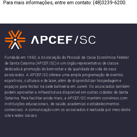
Para mais informações, entre em contato: (48)3239-6200.
Fundada em 1960, a Associação do Pessoal da Caixa Econômica Federal
de Santa Catarina (APCEF/SC) é um órgão representativo de classe
dedicado à promoção do bem-estar e da qualidade de vida de seus
associados. A APCEF/SC oferece uma ampla programação de eventos
esportivos, culturais e de lazer, além de disponibilizar hospedagem e
espaços para festas na sede balneária em Jurerê. Os associados também
podem aproveitar a infraestrutura disponível em outras cidades de Santa
Catarina. Para facilitar ainda mais, a APCEF/SC mantém convênios com
instituições educacionais, de saúde, academias e estabelecimentos
comerciais. A comunicação com os associados é realizada por meio deste
site e redes sociais.