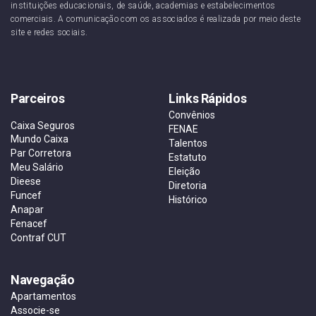
instituições educacionais, de saúde, academias e estabelecimentos
comerciais. A comunicação com os associados é realizada por meio deste
site e redes sociais.
Parceiros
Links Rápidos
Convênios
Caixa Seguros
FENAE
Mundo Caixa
Talentos
Par Corretora
Estatuto
Meu Salário
Eleição
Dieese
Diretoria
Funcef
Histórico
Anapar
Fenacef
Contraf CUT
Navegação
Apartamentos
Associe-se