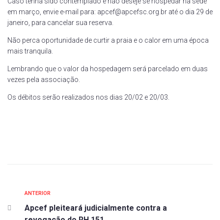
Caso tenha sido contemplado e não deseje se hospedar na sede
em março, envie e-mail para: apcef@apcefsc.org.br até o dia 29 de
janeiro, para cancelar sua reserva.
Não perca oportunidade de curtir a praia e o calor em uma época
mais tranquila.
Lembrando que o valor da hospedagem será parcelado em duas
vezes pela associação.
Os débitos serão realizados nos dias 20/02 e 20/03.
ANTERIOR
Apcef pleiteará judicialmente contra a
revogação do RH 151