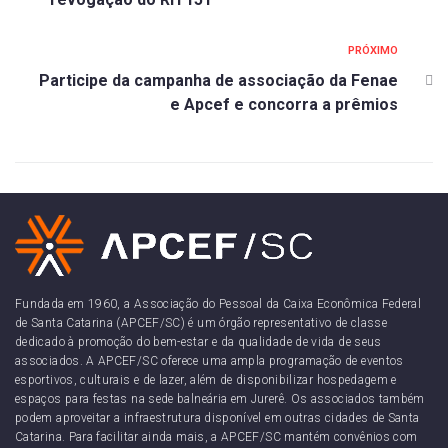
PRÓXIMO
Participe da campanha de associação da Fenae
e Apcef e concorra a prêmios
Fundada em 1960, a Associação do Pessoal da Caixa Econômica Federal
de Santa Catarina (APCEF/SC) é um órgão representativo de classe
dedicado à promoção do bem-estar e da qualidade de vida de seus
associados. A APCEF/SC oferece uma ampla programação de eventos
esportivos, culturais e de lazer, além de disponibilizar hospedagem e
espaços para festas na sede balneária em Jurerê. Os associados também
podem aproveitar a infraestrutura disponível em outras cidades de Santa
Catarina. Para facilitar ainda mais, a APCEF/SC mantém convênios com