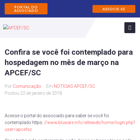
PORTAL DO
ASSOCIE-SE
ASSOCIADO
Confira se você foi contemplado para
hospedagem no mês de março na
APCEF/SC
Por
Comunicação
Em
NOTÍCIAS APCEF/SC
Postou
22 de janeiro de 2018
Acesse o portal do associado para saber se você foi
contemplado https:
//www.bluware.info/eliteweb/home/login.php?
user=apcefsc