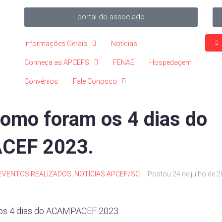
portal do associado
Informações Gerais
Notícias
Conheça as APCEFS
FENAE
Hospedagem
Convênios
Fale Conosco
como foram os 4 dias do
CEF 2023.
EVENTOS REALIZADOS
,
NOTÍCIAS APCEF/SC
Postou
24 de julho de 
 os 4 dias do ACAMPACEF 2023.