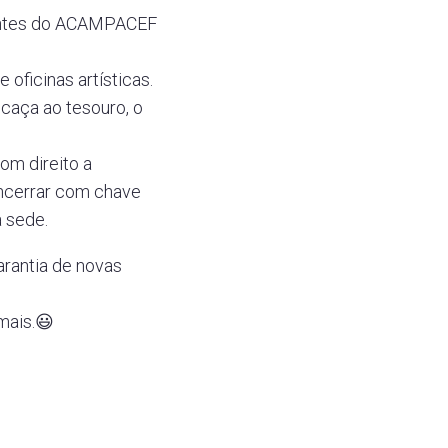
ipantes do ACAMPACEF
oficinas artísticas.
 caça ao tesouro, o
om direito a
encerrar com chave
a sede.
arantia de novas
 mais.😃