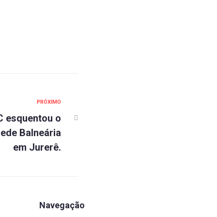
PRÓXIMO
C esquentou o
ede Balneária
em Jurerê.
Navegação