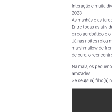
Interação e muita d
2023.
As manhãs e as tarde
Entre todas as ativi
circo acrobático e o
Já nas noites rolou 
marshmallow de frent
de ouro, o reencontro
Na mala, os pequenos
amizades.
Se seu(sua) filho(a) 