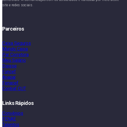
site e redes sociais.
Parceiros
Caixa Seguros
Mundo Caixa
Par Corretora
Meu Salário
Dieese
Funcef
Anapar
Fenacef
Contraf CUT
Links Rápidos
Convênios
FENAE
Talentos