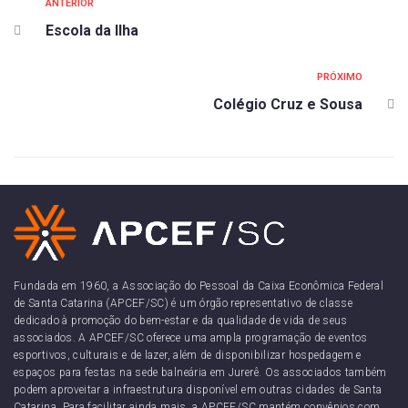
ANTERIOR
Escola da Ilha
PRÓXIMO
Colégio Cruz e Sousa
Fundada em 1960, a Associação do Pessoal da Caixa Econômica Federal
de Santa Catarina (APCEF/SC) é um órgão representativo de classe
dedicado à promoção do bem-estar e da qualidade de vida de seus
associados. A APCEF/SC oferece uma ampla programação de eventos
esportivos, culturais e de lazer, além de disponibilizar hospedagem e
espaços para festas na sede balneária em Jurerê. Os associados também
podem aproveitar a infraestrutura disponível em outras cidades de Santa
Catarina. Para facilitar ainda mais, a APCEF/SC mantém convênios com