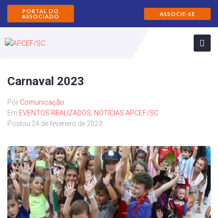
PORTAL DO
ASSOCIE-SE
ASSOCIADO
Carnaval 2023
Por
Comunicação
Em
EVENTOS REALIZADOS
,
NOTÍCIAS APCEF/SC
Postou
24 de fevereiro de 2023