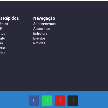
ks Rápidos
Navegação
ênios
Apartamentos
AE
Associe-se
ntos
Estrutura
tuto
Eventos
ão
Notícias
oria
rico