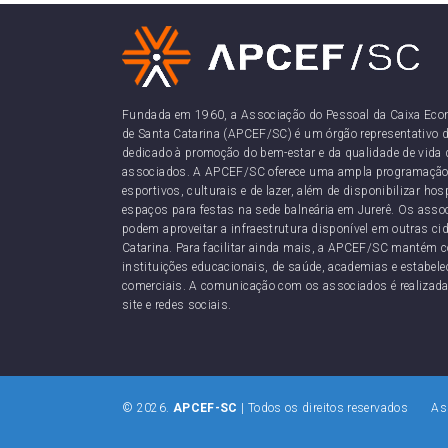
Fundada em 1960, a Associação do Pessoal da Caixa Eco
de Santa Catarina (APCEF/SC) é um órgão representativo d
dedicado à promoção do bem-estar e da qualidade de vida 
associados. A APCEF/SC oferece uma ampla programação
esportivos, culturais e de lazer, além de disponibilizar h
espaços para festas na sede balneária em Jurerê. Os as
podem aproveitar a infraestrutura disponível em outras ci
Catarina. Para facilitar ainda mais, a APCEF/SC mantém 
instituições educacionais, de saúde, academias e estabel
comerciais. A comunicação com os associados é realizada
site e redes sociais.
© 2026.
APCEF-SC
| Todos os direitos reservados Ass
CNPJ: 83.930.1