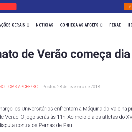
P
AÇÕES GERAIS
NOTÍCIAS
CONHEÇA AS APCEFS
FENAE
H
to de Verão começa dia
NOTÍCIAS APCEF/SC
Postou
28 de fevereiro de 2018
arço, os Universitários enfrentam a Máquina do Vale na pr
 Verão. O jogo serás às 11h. Ao meio dia os atletas do 
isputa contra os Pernas de Pau.