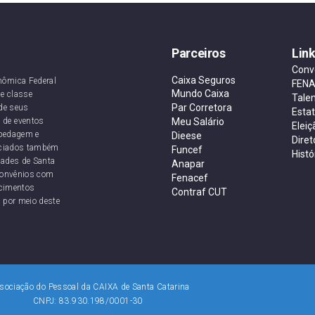
Parceiros
Lin
Conv
Caixa Seguros
nômica Federal
FEN
Mundo Caixa
e classe
Tale
Par Corretora
de seus
Esta
 de eventos
Meu Salário
Eleiç
ospedagem e
Dieese
Diret
sociados também
Funcef
Histó
dades de Santa
Anapar
convênios com
Fenacef
ecimentos
Contraf CUT
 por meio deste
ociação do Pessoal da CAIXA de Santa Catarina
98/0001-30