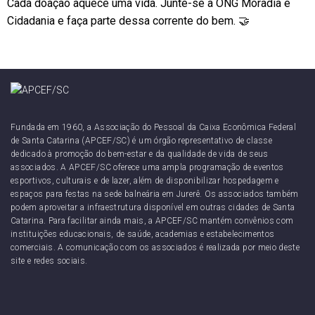
Cada doação aquece uma vida. Junte-se à ONG Moradia e
Cidadania e faça parte dessa corrente do bem. 🤝
Fundada em 1960, a Associação do Pessoal da Caixa Econômica Federal
de Santa Catarina (APCEF/SC) é um órgão representativo de classe
dedicado à promoção do bem-estar e da qualidade de vida de seus
associados. A APCEF/SC oferece uma ampla programação de eventos
esportivos, culturais e de lazer, além de disponibilizar hospedagem e
espaços para festas na sede balneária em Jurerê. Os associados também
podem aproveitar a infraestrutura disponível em outras cidades de Santa
Catarina. Para facilitar ainda mais, a APCEF/SC mantém convênios com
instituições educacionais, de saúde, academias e estabelecimentos
comerciais. A comunicação com os associados é realizada por meio deste
site e redes sociais.